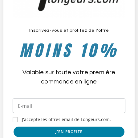
Inscrivez-vous et profitez de l'offre
MOINS 10%
Valable sur toute votre première
commande en ligne
Le Club La Plouhatine de Randonnée Pédestre
juin 17, 2022
J'accepte les offres email de Longeurs.com.
Laisser un commentaire
J'EN PROFITE