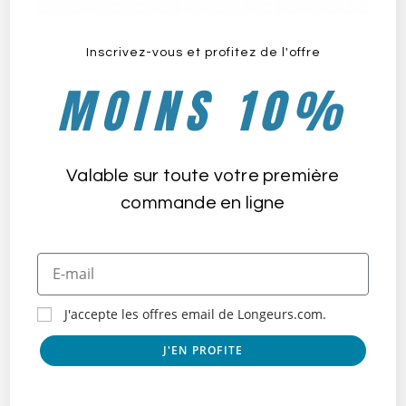
Inscrivez-vous et profitez de l'offre
MOINS 10%
Valable sur toute votre première
commande en ligne
Poncho upcyclé enfant Cars Mellow Sea
49,90
€
Ajouter au panier
J'accepte les offres email de Longeurs.com.
J'EN PROFITE