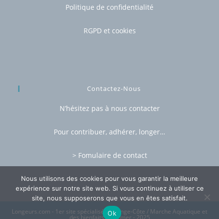
Politique de confidentialité
RGPD et cookies
Contactez-Nous
N’hésitez pas à nous contacter
Pour contribuer, adhérer, longer…
> Fomulaire de contact
Nous utilisons des cookies pour vous garantir la meilleure
expérience sur notre site web. Si vous continuez à utiliser ce
site, nous supposerons que vous en êtes satisfait.
Longeurs.com - 1er site spécialisé du Longe-Côte / Marche Aquatique et
Ok
des bienfaits de la mer - 2025