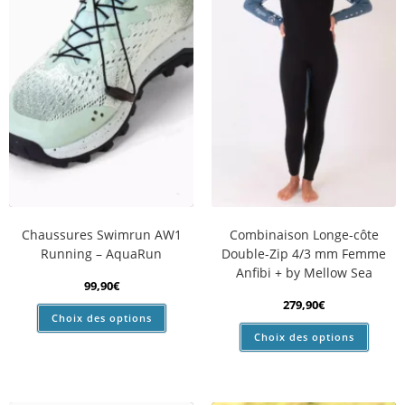
Chaussures Swimrun AW1
Combinaison Longe-côte
Running – AquaRun
Double-Zip 4/3 mm Femme
Anfibi + by Mellow Sea
99,90
€
279,90
€
Choix des options
Choix des options