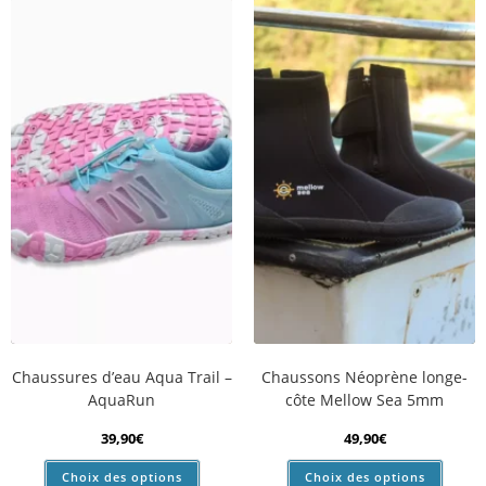
Inscrivez-vous et profitez de l'offre
MOINS 10%
Valable sur toute votre première
Chaussures d’eau Aqua Trail –
Chaussons Néoprène longe-
commande en ligne
AquaRun
côte Mellow Sea 5mm
39,90
€
49,90
€
Choix des options
Choix des options