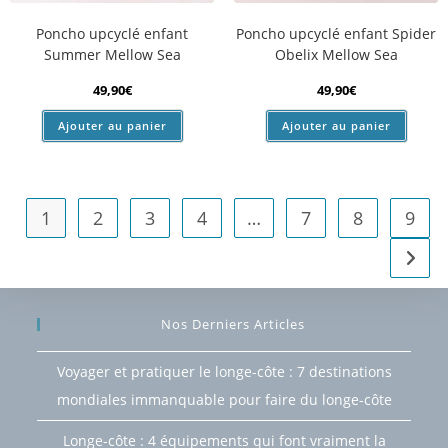
Poncho upcyclé enfant
Poncho upcyclé enfant Spider
Summer Mellow Sea
Obelix Mellow Sea
49,90
€
49,90
€
Ajouter au panier
Ajouter au panier
1
2
3
4
…
7
8
9
Nos Derniers Articles
Voyager et pratiquer le longe-côte : 7 destinations
mondiales immanquable pour faire du longe-côte
Longe-côte : 4 équipements qui font vraiment la