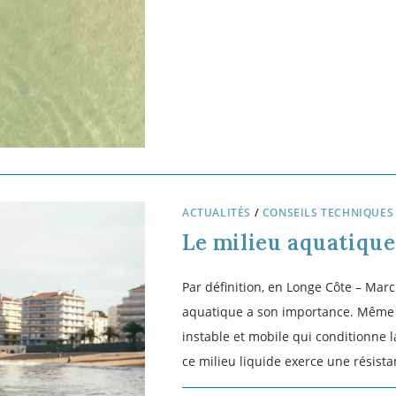
2 COMMENTAIRES
ACTUALITÉS
/
L'ACTIVITÉ LONGE-CÔT
Découvrez le calen
longe-côte 2023
Découvrez le calendrier
202
3
des 
sélectifs et du championnat de Fra
(suite…)