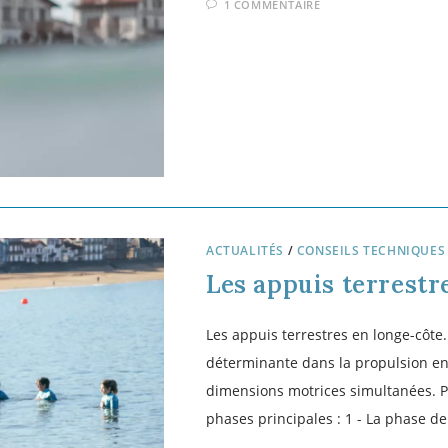
6 COMMENTAIRES
ACTUALITÉS
/
L'ACTIVITÉ LONGE-CÔT
Découvrez le calen
longe-côte 2024
Découvrez le calendrier des champi
2 COMMENTAIRES