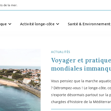
1 COMMENTAIRE
ique
Activité longe-côte
Santé & Environnement
ACTUALITÉS
/
CONSEILS TECHNIQUES
Les appuis terrestr
Les appuis terrestres en longe-côte..
déterminante dans la propulsion en 
dimensions motrices simultanées. Po