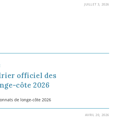
e…
MARS 27, 2025
ppuis en longe-côte
que interne du longe-côte qui est de marcher dans l'eau
ril et la poitrine implique 2 types d'appuis
errestres Ils représentent probablement plus de 75% de
puis au…