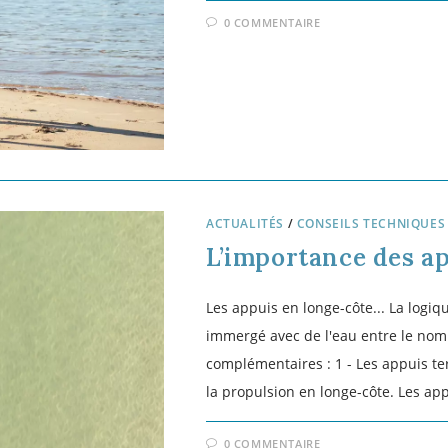
ACTUALITÉS
Les immanquables 2
hors championnats 
Découvrez dans cet article, un cale
longe-côte hors championnats officie
littoraux Français. Dans un de nos 
officielles de longe-côte organisées