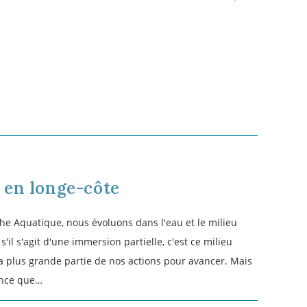
AVRIL 27, 2023
E
drier des championnats de
championnats de longe-côte avec les dates des
nce ainsi que les différentes épreuves.