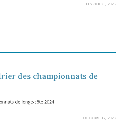
FÉVRIER 23, 2023
E
e vu par Yoann Coëdel.
 au bilan et à la rétrospection… Et aujourd’hui, mon
 du club
Sports Nature
qui regroupe plusieurs activités