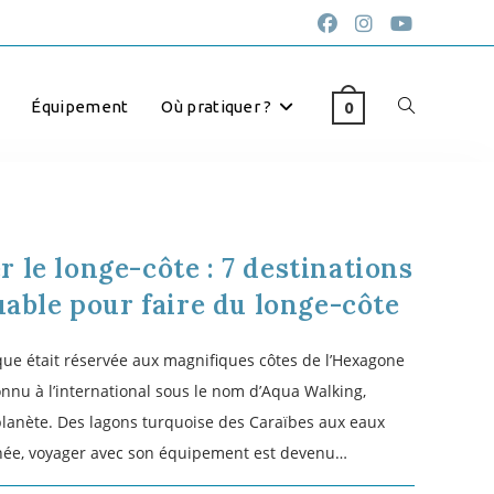
AVRIL 9, 2025
Équipement
Où pratiquer ?
0
es en longe-côte
. Qu'ils sont importants ! L'action des jambes au sol est
longe-côte mais elle est complexe car elle revêt 2
ur plus de clarté, nous pouvons nous focaliser sur 2