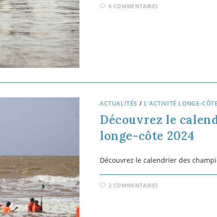
4 COMMENTAIRES
ACTUALITÉS
/
L'ACTIVITÉ LONGE-CÔT
10 ans de longe-côt
Cette période hivernale est propice
regard se porte 10 ans en arrière.
Retrouvez Yoann Coëdel, fondateur
sportives.
(suite…)