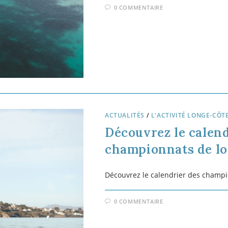
phases principales : 1 - La phase d
0 COMMENTAIRE
ACTUALITÉS
/
CONSEILS TECHNIQUES
L’importance des a
Les appuis en longe-côte... La logi
immergé avec de l'eau entre le nomb
complémentaires : 1 - Les appuis t
la propulsion en longe-côte. Les ap