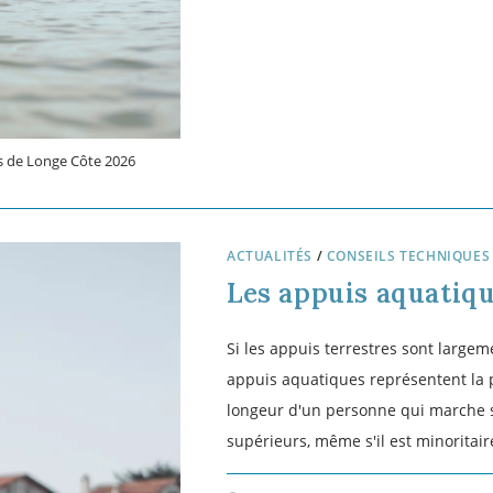
0 COMMENTAIRE
ACTUALITÉS
/
CONSEILS TECHNIQUES
Le milieu aquatique
Par définition, en Longe Côte – Mar
aquatique a son importance. Même s'i
instable et mobile qui conditionne 
ce milieu liquide exerce une résist