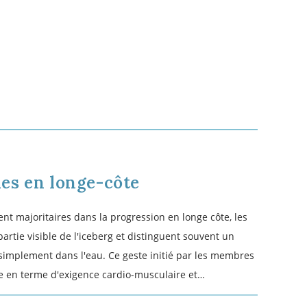
MARS 27, 2025
 en longe-côte
che Aquatique, nous évoluons dans l'eau et le milieu
l s'agit d'une immersion partielle, c'est ce milieu
la plus grande partie de nos actions pour avancer. Mais
ance que…