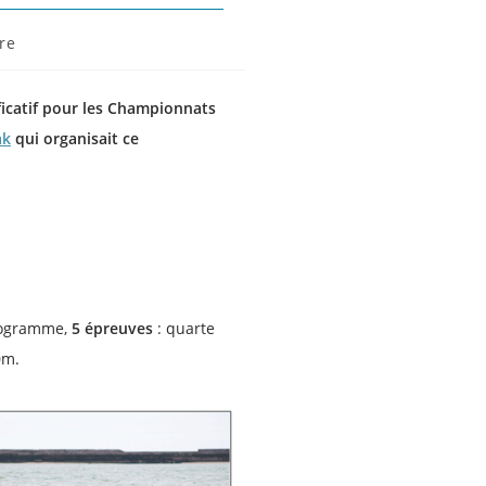
re
ficatif pour les Championnats
ak
qui organisait ce
programme,
5 épreuves
: quarte
0m.