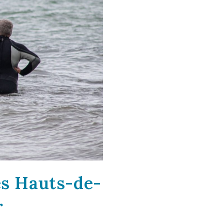
es Hauts-de-
r