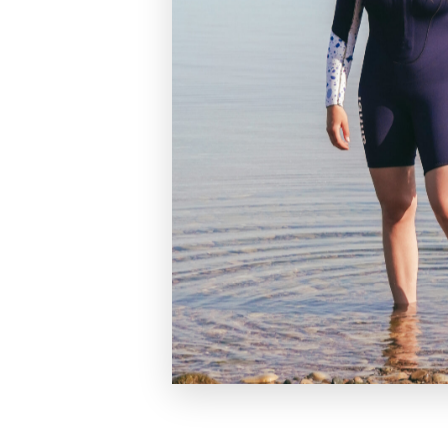
Cette manifestation a été un
r
photos, malgré une météo gris
Les résultats du ch
Vous trouverez la totalité des r