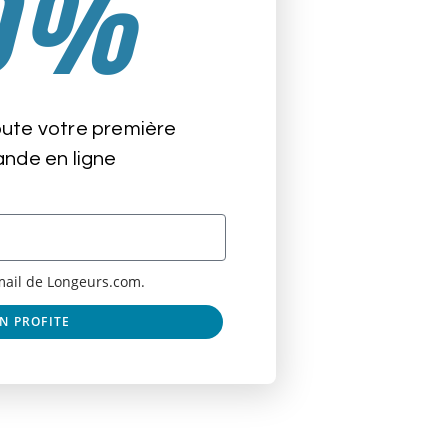
0%
ons le constater sur les
oute votre première
de en ligne
email de Longeurs.com.
EN PROFITE