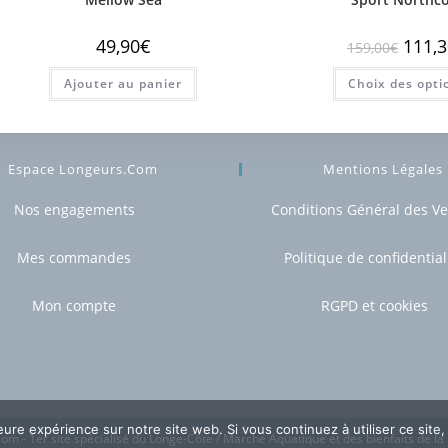
49,90
€
111,3
159,00
€
Ajouter au panier
Choix des opti
Espace Longeurs.com
Mentions Légales
Nos engagements
Conditions Général des V
Mes commandes
Politique de confidential
Mon compte
RGPD et cookies
leure expérience sur notre site web. Si vous continuez à utiliser ce sit
om - 1er site spécialisé du Longe-Côte / Marche Aquatique et des bienfaits de la