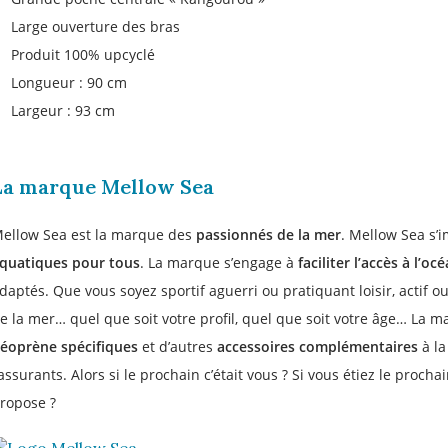
1
Large ouverture des bras
Produit 100% upcyclé
Longueur : 90 cm
Largeur : 93 cm
Valable sur t
comman
La marque Mellow Sea
ellow Sea est la marque des
passionnés de la mer
. Mellow Sea s
quatiques
pour tous
. La marque s’engage à
faciliter l’accès à l’oc
J'accepte les offres 
daptés. Que vous soyez sportif aguerri ou pratiquant loisir, actif o
e la mer… quel que soit votre profil, quel que soit votre âge… La
J'
éoprène spécifiques
et d’autres
accessoires complémentaires
à la
assurants. Alors si le prochain c’était vous ? Si vous étiez le proch
ropose ?