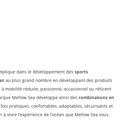
0%
oute votre première
de en ligne
’implique dans le développement des
sports
éan
au plus grand nombre en développant des produits
email de Longeurs.com.
u à mobilité réduite, passionné, occasionnel ou réticent
 marque Mellow Sea développe ainsi des
combinaisons en
EN PROFITE
 fois pratiques, confortables, adaptables, sécurisants et
ain à vivre l’expérience de l’océan que Mellow Sea vous