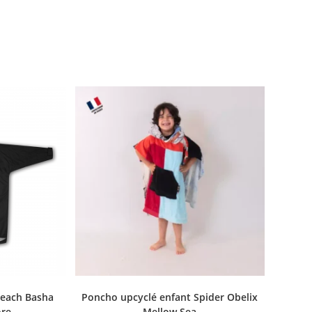
each Basha
Poncho upcyclé enfant Spider Obelix
ore
Mellow Sea