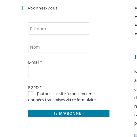
Abonnez-Vous
E-mail
*
M
a
RGPD
*
a
J’autorise ce site à conserver mes
d
données transmises via ce formulaire
n
r
p