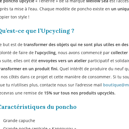
e poncho upcyclé
« Tenerife » de la marque
Mellow Sea
est l’acce
près ta mise à l’eau. Chaque modèle de poncho existe en
un uniqu
opier ton style !
Qu’est-ce que l’Upcycling ?
e but est de
transformer des objets qui ne sont plus utiles en des 
olonté de faire de
l’upcycling,
nous avons commencé par
collecter
a suite, elles ont été
envoyées vers un atelier
participatif et solida
ransformer en un produit fini.
Quel intérêt de produire du neuf qu
 nos côtés dans ce projet et cette manière de consommer. Si tu so
Inscrivez-vous 
ue tu n’utilises plus, contacte nous sur l’adresse mail
boutique@m
MO
ecevras une remise de
15% sur tous nos produits upcyclés.
Caractéristiques du poncho
Grande capuche
Grande poche centrale « Kangourou »