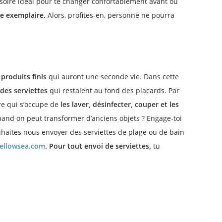
ssoire idéal pour te changer confortablement avant ou
e exemplaire.
Alors, profites-en, personne ne pourra
produits finis
qui auront une seconde vie. Dans cette
 des serviettes
qui restaient au fond des placards. Par
ire qui s’occupe de
les laver, désinfecter, couper et les
and on peut transformer d’anciens objets ? Engage-toi
uhaites nous envoyer des serviettes de plage ou de bain
et profitez de l'offre
ellowsea.com
.
Pour tout envoi de serviettes,
tu
INS