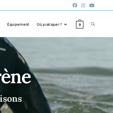
Équipement
Où pratiquer ?
0
rène
aisons