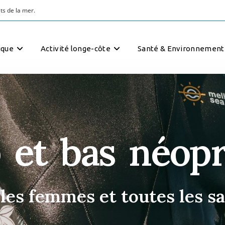
ts de la mer.
ique
Activité longe-côte
Santé & Environnement
 et bas néop
les femmes et toutes les s