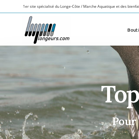
1er site spécialisé du Longe-Côte / Marche Aquatique et des bienfai
Bout
Top
Pour 