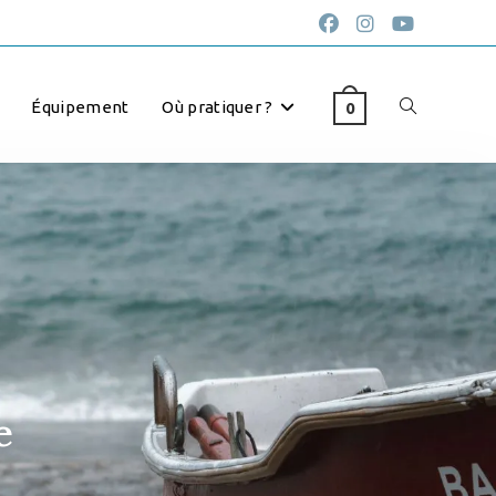
Équipement
Où pratiquer ?
0
e