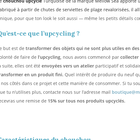
Le
chouchou upcyclé
Turquoise de la marque Mellow Sea apporte un
abriqué à partir de chutes de serviettes de plage revalorisées, il all
nique, pour que ton look le soit aussi — même les petits détails c
Qu’est-ce que l’upcycling ?
e but est de
transformer des objets qui ne sont plus utiles en des 
olonté de faire de
l’upcycling,
nous avons commencé par
collecter
a suite, elles ont été
envoyées vers un atelier
participatif et solida
ransformer en un produit fini.
Quel intérêt de produire du neuf qu
 nos côtés dans ce projet et cette manière de consommer. Si tu so
Inscrivez-vous 
ue tu n’utilises plus, contacte nous sur l’adresse mail
boutique@m
MO
ecevras une remise de
15% sur tous nos produits upcyclés.
Caractéristiques du chouchou