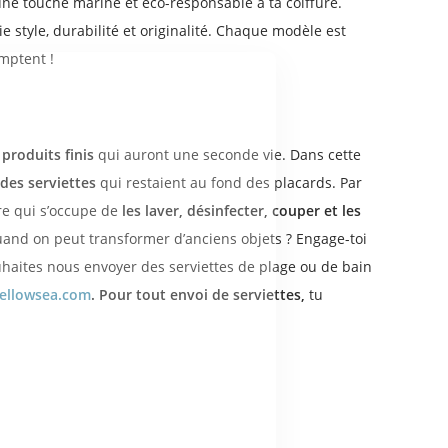
e touche marine et éco-responsable à ta coiffure.
ie style, durabilité et originalité. Chaque modèle est
omptent !
produits finis
qui auront une seconde vie. Dans cette
 des serviettes
qui restaient au fond des placards. Par
ire qui s’occupe de
les laver, désinfecter, couper et les
and on peut transformer d’anciens objets ? Engage-toi
uhaites nous envoyer des serviettes de plage ou de bain
et profitez de l'offre
ellowsea.com
.
Pour tout envoi de serviettes,
tu
INS