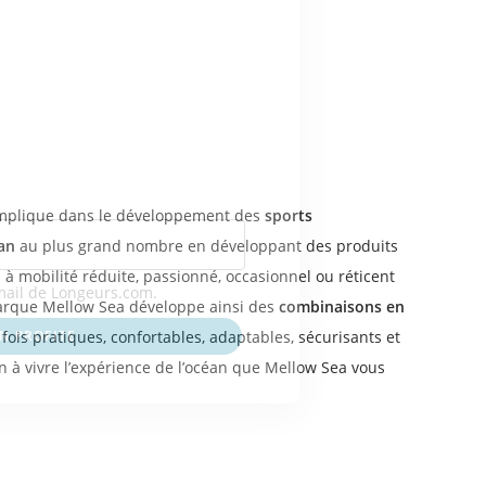
0%
oute votre première
de en ligne
’implique dans le développement des
sports
éan
au plus grand nombre en développant des produits
u à mobilité réduite, passionné, occasionnel ou réticent
email de Longeurs.com.
 marque Mellow Sea développe ainsi des
combinaisons en
 fois pratiques, confortables, adaptables, sécurisants et
EN PROFITE
ain à vivre l’expérience de l’océan que Mellow Sea vous