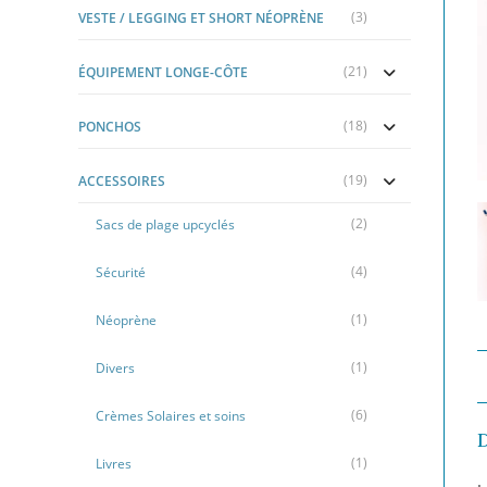
(3)
VESTE / LEGGING ET SHORT NÉOPRÈNE
(21)
ÉQUIPEMENT LONGE-CÔTE
(18)
PONCHOS
(19)
ACCESSOIRES
(2)
Sacs de plage upcyclés
(4)
Sécurité
(1)
Néoprène
(1)
Divers
(6)
Crèmes Solaires et soins
(1)
Livres