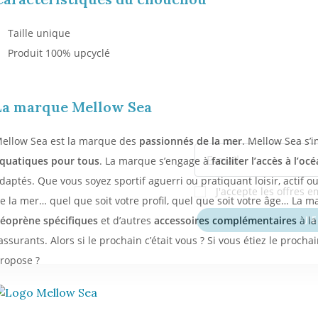
1
Taille unique
Produit 100% upcyclé
Valable sur t
comman
La marque Mellow Sea
ellow Sea est la marque des
passionnés de la mer
. Mellow Sea s
quatiques
pour tous
. La marque s’engage à
faciliter l’accès à l’oc
daptés. Que vous soyez sportif aguerri ou pratiquant loisir, actif o
J'accepte les offres 
e la mer… quel que soit votre profil, quel que soit votre âge… La
éoprène spécifiques
et d’autres
accessoires complémentaires
à la
J'
assurants. Alors si le prochain c’était vous ? Si vous étiez le proch
ropose ?