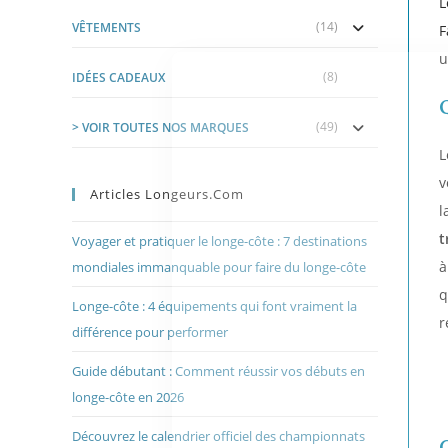
(14)
VÊTEMENTS
F
u
(8)
IDÉES CADEAUX
(49)
> VOIR TOUTES NOS MARQUES
L
v
Articles Longeurs.com
l
t
Voyager et pratiquer le longe-côte : 7 destinations
à
mondiales immanquable pour faire du longe-côte
q
Longe-côte : 4 équipements qui font vraiment la
r
différence pour performer
Guide débutant : Comment réussir vos débuts en
longe-côte en 2026
Découvrez le calendrier officiel des championnats