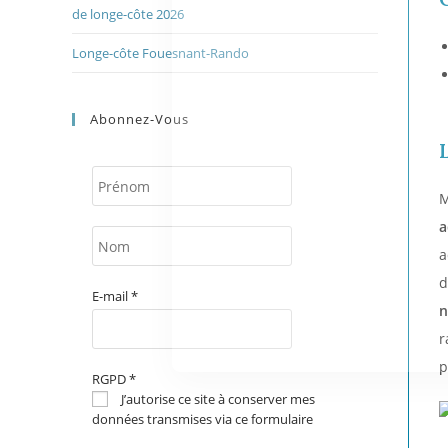
de longe-côte 2026
Longe-côte Fouesnant-Rando
Abonnez-Vous
M
a
a
d
E-mail
*
n
r
p
RGPD
*
J’autorise ce site à conserver mes
données transmises via ce formulaire