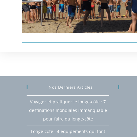
Nos Derniers Articles
Voyager et pratiquer le longe-côte : 7
destinations mondiales immanquable
pour faire du longe-côte
Longe-côte : 4 équipements qui font