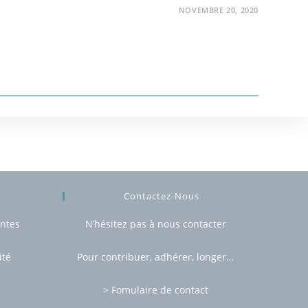
NOVEMBRE 20, 2020
Contactez-Nous
entes
N’hésitez pas à nous contacter
ité
Pour contribuer, adhérer, longer…
> Fomulaire de contact