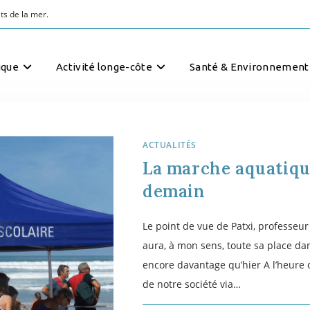
ts de la mer.
ique
Activité longe-côte
Santé & Environnement
ACTUALITÉS
La marche aquatique
demain
Le point de vue de Patxi, professeu
aura, à mon sens, toute sa place da
encore davantage qu’hier A l’heure o
de notre société via…