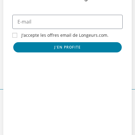
J'accepte les offres email de Longeurs.com.
J'EN PROFITE
Le Club Ibiltzaile à Ascain
avril 22, 2022
Laisser un commentaire