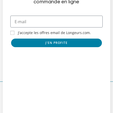
commande en ligne
J'accepte les offres email de Longeurs.com.
J'EN PROFITE
Le Club Marque Aquatique Côte Basque à Saint-
Jean-de-Luz
avril 21, 2022
Laisser un commentaire