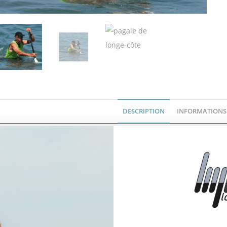
DESCRIPTION
INFORMATIONS
Description
La Pagaie longe-côte Egalis « Swan Mac
a pagaie « Swan Mac » de chez Egalis a été spécialement conçue p
’entrainement mais aussi pour de la performance. La Swan Mac possè
 utiliser.