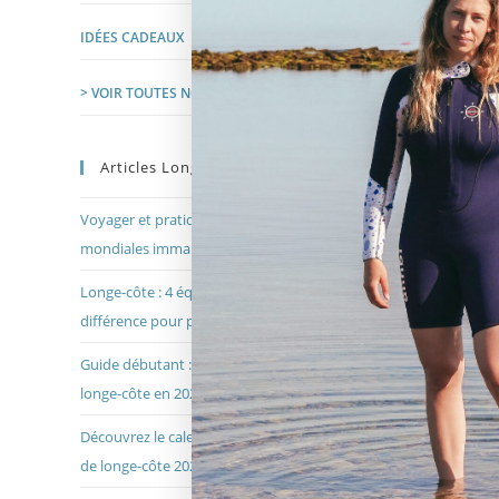
(8)
IDÉES CADEAUX
(49)
> VOIR TOUTES NOS MARQUES
Articles Longeurs.com
Voyager et pratiquer le longe-côte : 7 destinations
mondiales immanquable pour faire du longe-côte
Longe-côte : 4 équipements qui font vraiment la
D
différence pour performer
Guide débutant : Comment réussir vos débuts en
longe-côte en 2026
Découvrez le calendrier officiel des championnats
de longe-côte 2026