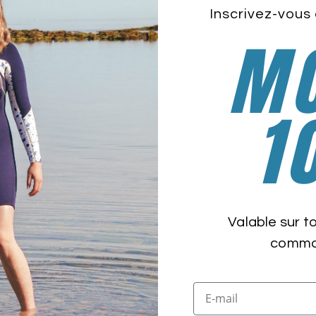
Inscrivez-vous 
Caractéristiques :
MO
Manche aluminium 30mm avec gaine thermorétractable
Pale en fybrilon de 46,5 x 18,5 cm
Anneau paregoutte
1
Poids 534 grammes.
Tailles existantes : 100, 105, 110, 115, 120, 125, 130 cm.
élais de livraison entre 8 et 10 jours.
Valable sur t
comman
Produits similaires