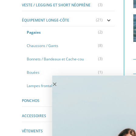
(3)
VESTE / LEGGING ET SHORT NÉOPRÈNE
(21)
ÉQUIPEMENT LONGE-CÔTE
(2)
Pagaies
(8)
Chaussons / Gants
(3)
Bonnets / Bandeaux et Cache-cou
(1)
Bouées
(1)
Lampes frontales
(18)
PONCHOS
L
(19)
ACCESSOIRES
l
(14)
VÊTEMENTS
à