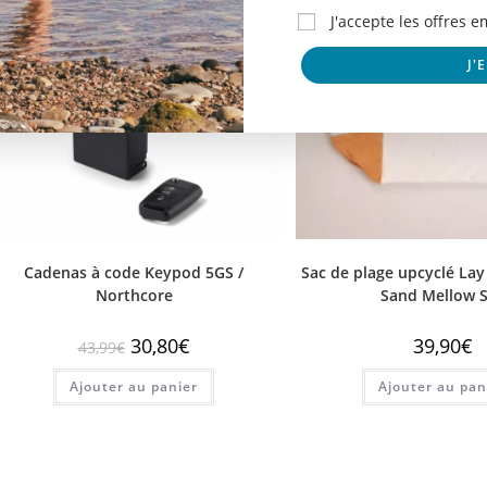
J'accepte les offres 
J'
Cadenas à code Keypod 5GS /
Sac de plage upcyclé La
Northcore
Sand Mellow 
30,80
€
39,90
€
43,99
€
Ajouter au panier
Ajouter au pan