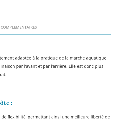
 COMPLÉMENTAIRES
itement adaptée à la pratique de la marche aquatique
ison par l’avant et par l’arrière. Elle est donc plus
duit.
et profitez de l'offre
INS
ôte :
de flexibilité, permettant ainsi une meilleure liberté de