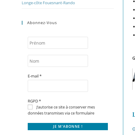
Longe-côte Fouesnant-Rando
Abonnez-Vous
G
E-mail
*
RGPD
*
J’autorise ce site à conserver mes
données transmises via ce formulaire
O