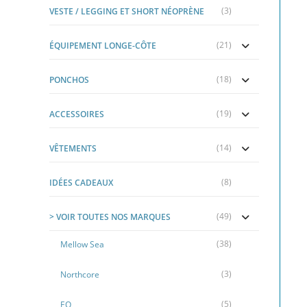
(3)
VESTE / LEGGING ET SHORT NÉOPRÈNE
(21)
ÉQUIPEMENT LONGE-CÔTE
(18)
PONCHOS
(19)
ACCESSOIRES
(14)
VÊTEMENTS
(8)
IDÉES CADEAUX
(49)
> VOIR TOUTES NOS MARQUES
(38)
Mellow Sea
(3)
Northcore
(5)
EQ