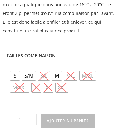
marche aquatique dans une eau de 16°C à 20°C. Le
Front Zip permet d’ouvrir la combinaison par l’avant.
Elle est donc facile à enfiler et à enlever, ce qui
constitue un vrai plus sur ce produit.
TAILLES COMBINAISON
S
S/M
S/L
M
M/L
M/XL
M/XXL
L
XL
XXL
-
+
AJOUTER AU PANIER