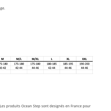
0%
age.
oute votre première
de en ligne
email de Longeurs.com.
EN PROFITE
Les produits Ocean Step sont designés en France pour