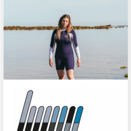
PORTRAITS DE LONGEUR(SE)
Qui est Yves Béguier le reporter
photo officiel de l’International
Aqua Walking ?
Les longeurs compétiteurs l’on vu arpenter les
plages avec son matériel sur le dos et son oeil collé à
l’objectif sur le circuit de l’aqua walking tour. Les fans
de longe-côte ou de photo ont pu admirer ses prises
de vue. L’équipe de longeurs.com à voulu en savoir
plus sur ce passionné qui immortalise ces instants
uniques où se mèlent sport, beauté, et émotions.
Yves Béguier
, bientôt 57 ans, de
Mandelieu-La-
Napoule
dans les Alpes-Maritimes, magasinier en articles
de maison.