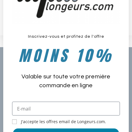
(suite…)
3 COMMENTAIRES
MARS 19, 2021
Inscrivez-vous et profitez de l'offre
MOINS 10%
Nos Derniers Articles
Voyager et pratiquer le longe-côte : 7 destinations
Valable sur toute votre première
mondiales immanquable pour faire du longe-côte
commande en ligne
Longe-côte : 4 équipements qui font vraiment la
différence pour performer
Espace Longeurs.com
J'accepte les offres email de Longeurs.com.
Nos engagements