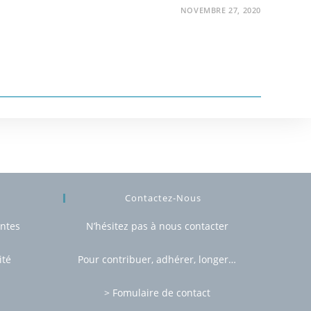
NOVEMBRE 27, 2020
Contactez-Nous
entes
N’hésitez pas à nous contacter
ité
Pour contribuer, adhérer, longer…
> Fomulaire de contact