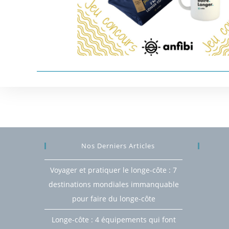
Nos Derniers Articles
Voyager et pratiquer le longe-côte : 7
destinations mondiales immanquable
pour faire du longe-côte
Longe-côte : 4 équipements qui font