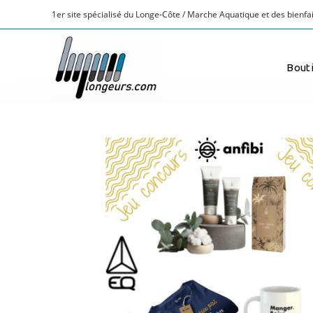
1er site spécialisé du Longe-Côte / Marche Aquatique et des bienfai
Bout