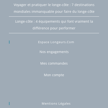
Inscrivez-vous et profitez de l'offre
Voyager et pratiquer le longe-côte : 7 destinations
mondiales immanquable pour faire du longe-côte
MOINS 10%
Longe-côte : 4 équipements qui font vraiment la
différence pour performer
Valable sur toute votre première
Espace Longeurs.com
commande en ligne
Nos engagements
Mes commandes
J'accepte les offres email de Longeurs.com.
Mon compte
J'EN PROFITE
Mentions Légales