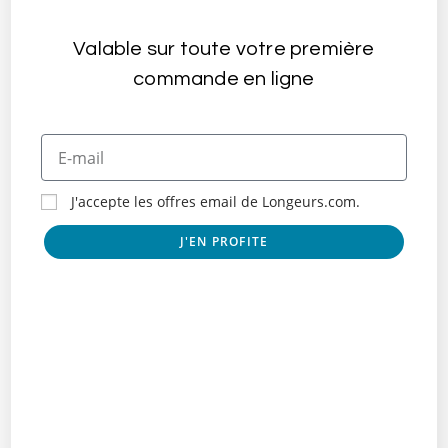
Le Club Longe Côte des 2 Caps de la Baie de
Valable sur toute votre première
Wissant
commande en ligne
juillet 6, 2022
J'accepte les offres email de Longeurs.com.
J'EN PROFITE
Le Club Les Randonneurs des Sables du Born
avril 22, 2022