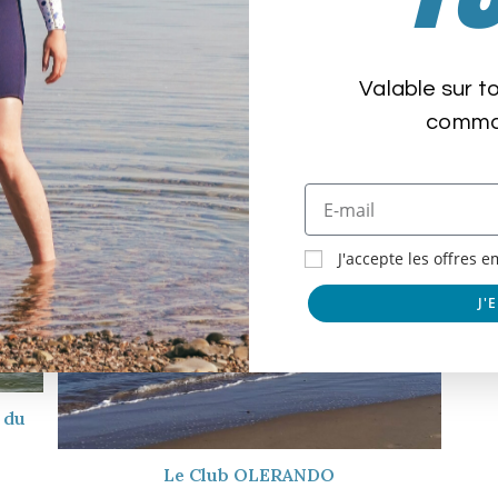
Valable sur t
comman
R
J'accepte les offres 
J'
 du
Le Club OLERANDO