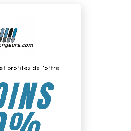
ù faire du longe-côte ?
et profitez de l'offre
INS
0%