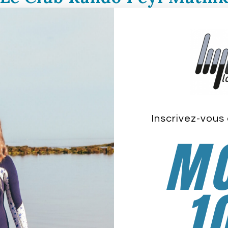
2022
Longe-côte en DOM-TOM / COM
/
Martinique
/
O
0 commentaire
Peyi Matnik
llées, 97232 LE LAMENTIN
Inscrivez-vous 
om
MO
artinique :
1