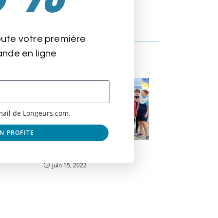
oute votre première
de en ligne
email de Longeurs.com.
EN PROFITE
Le Club de AGP de Plougonvelin
juin 15, 2022