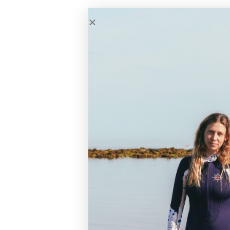
Victor
août 16, 
Nom de la structure : Rando 
Adresse : 22 lot les Bougainvi
Email : randopm972@gmail.c
Tel : 06.96.93.76.09
Retrouvez d’autres clubs en M
Coolamon
Madin’Scapade