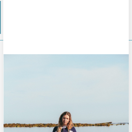
Longe Côte Les Sables d’Olonnes
La Vadrouille Michelaise
Adapt’form
Les Balades de Chloé
VOUS DEVRIEZ ÉGALEMENT AIMER