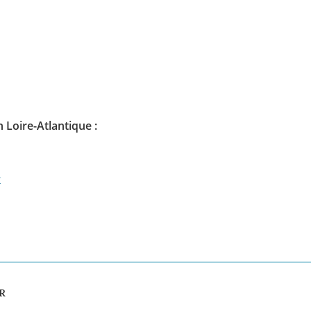
MO
1
 Loire-Atlantique :
Valable sur t
s
comman
J'accepte les offres 
R
J'