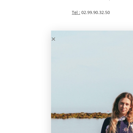
Tel :
02.99.90.32.50
Retrouvez d’autres clubs d
Guidel Rando
Foyer Laique Lanester
A.S.A.L
Promeneurs du Rhuys
Form’Océan
Sport Nature Yoan Coedel
Amicale Laique de Larmor-Plage
Nature School Presqu’île de Qui