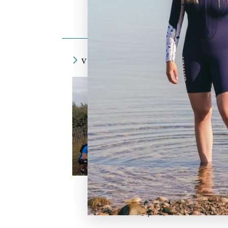
Vital Océan
Aquamer 56
VOUS DEVRIEZ ÉGALEMENT AIME
Le Club Nature School Presqu’île 
Quiberon
juin 9, 2022