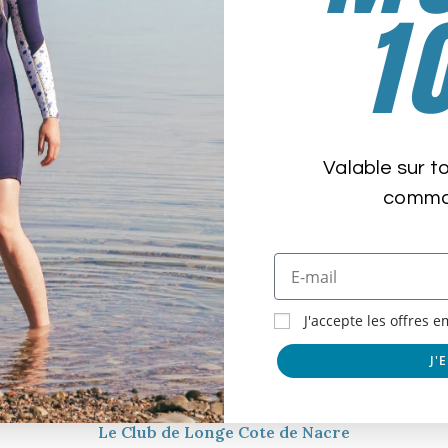
1
R
Valable sur t
comman
J'accepte les offres 
J'
de
Le Club de Longe Cote de Nacre