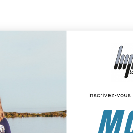
ans le Morbihan :
Inscrivez-vous 
MO
beron