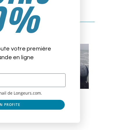
0%
oute votre première
de en ligne
email de Longeurs.com.
Le Club de Char à Voile de Pentrez
juin 15, 2022
EN PROFITE