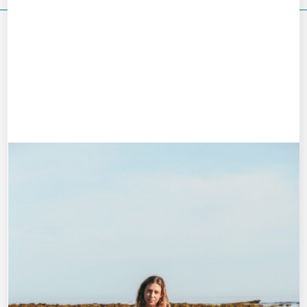
VOUS DEVRIEZ ÉGALEMENT AIMER
Le Club M.J.C Mauguio Carnon
juillet 8, 2022