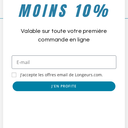
MOINS 10%
Valable sur toute votre première
CET ARTICLE A 2 COMMENTAIRES
commande en ligne
Chantal ANNONZIATA
NOVEMBRE 22, 2024
RÉPONDRE
BONJOUR
je suis Chantal Annonziata ,référente fiche de site.
Je dois vous adresser un document,mais votre adresse mails
J'accepte les offres email de Longeurs.com.
n’est pas valide
J'EN PROFITE
Merci de me contacter au 06 23 29 88 84
Victor
NOVEMBRE 28, 2024
RÉPONDRE