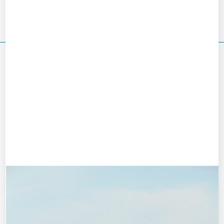
Marche Aquatique Var / Richard Calvet
VOUS DEVRIEZ ÉGALEMENT AIMER
Le Club Canet Accueil
juillet 8, 2022