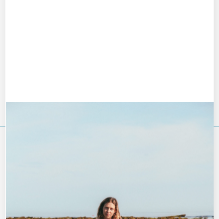
Excursionnistes Marseillais
Marseille Marche Côtière
Sport Loisirs Culture Martigues
Le Grape
Rando Rhone & Camargue
VOUS DEVRIEZ ÉGALEMENT AIMER