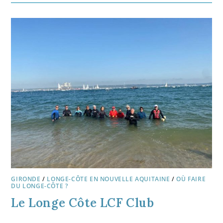
GIRONDE
/
LONGE-CÔTE EN NOUVELLE AQUITAINE
/
OÙ FAIRE
DU LONGE-CÔTE ?
Le Longe Côte LCF Club