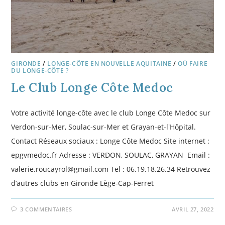
GIRONDE
/
LONGE-CÔTE EN NOUVELLE AQUITAINE
/
OÙ FAIRE
DU LONGE-CÔTE ?
Le Club Longe Côte Medoc
Votre activité longe-côte avec le club Longe Côte Medoc sur
Verdon-sur-Mer, Soulac-sur-Mer et Grayan-et-l'Hôpital.
Contact Réseaux sociaux : Longe Côte Medoc Site internet :
epgvmedoc.fr Adresse : VERDON, SOULAC, GRAYAN Email :
valerie.roucayrol@gmail.com Tel : 06.19.18.26.34 Retrouvez
d’autres clubs en Gironde Lège-Cap-Ferret
3 COMMENTAIRES
AVRIL 27, 2022