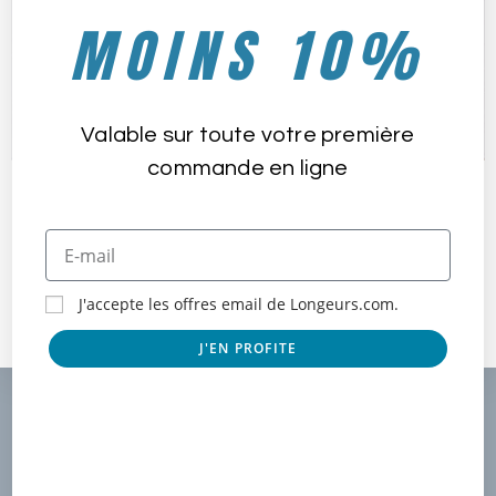
MOINS 10%
Valable sur toute votre première
commande en ligne
Combinaison Longe-côte
Combinaison Longe-côte
Double-Zip 3/2 mm Homme
Double-Zip 3/2 mm Femme
Sea Flow
Sea Flow
179,90
€
179,90
€
J'accepte les offres email de Longeurs.com.
Choix des options
Choix des options
J'EN PROFITE
Nos Derniers Articles
Voyager et pratiquer le longe-côte : 7 destinations
mondiales immanquable pour faire du longe-côte