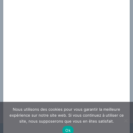
Politique de confidentialité
RGPD et cookies
Contactez-Nous
N’hésitez pas à nous contacter
Pour contribuer, adhérer, longer…
> Fomulaire de contact
Nous utilisons des cookies pour vous garantir la meilleure
expérience sur notre site web. Si vous continuez à utiliser ce
site, nous supposerons que vous en êtes satisfait.
Longeurs.com - 1er site spécialisé du Longe-Côte / Marche Aquatique et
Ok
des bienfaits de la mer - 2025