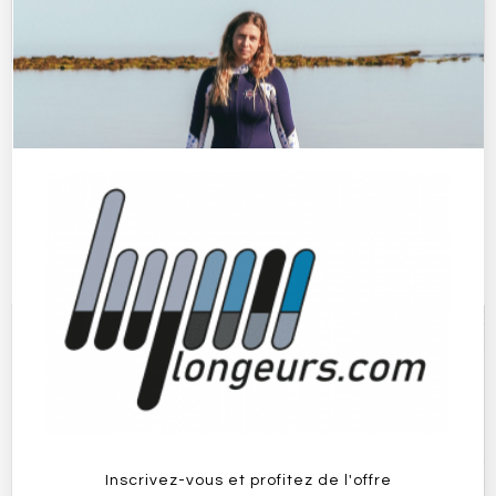
Combinaison Longe-côte
Combinaison Longe-côte
Double-Zip 4/3 mm Homme
Double-Zip 4/3 mm Femme
Sea Flow
Sea Flow
199,90
€
199,90
€
Choix des options
Choix des options
Inscrivez-vous et profitez de l'offre