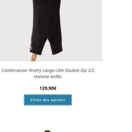
mbinaison Longe-côte Double-Zip 5/4/3 mm Femme
Anfibi by Mellow Sea
289,90
€