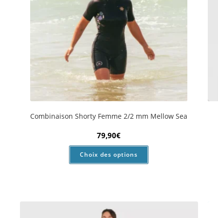
Combinaison Long John 3/2 mm Femme Anfibi by
Co
Mellow Sea
184,90
€