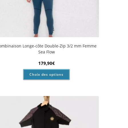
Combinaison Shorty Longe-côte Double-Zip 2/2
Homme Anfibi
129,90
€
Choix des options