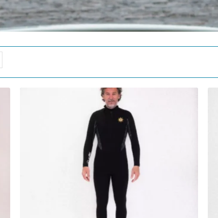
me
Combinaison Longe-côte Double-Zip 5/4/3 mm
C
Homme Anfibi by Mellow Sea
289,90
€
Choix des options