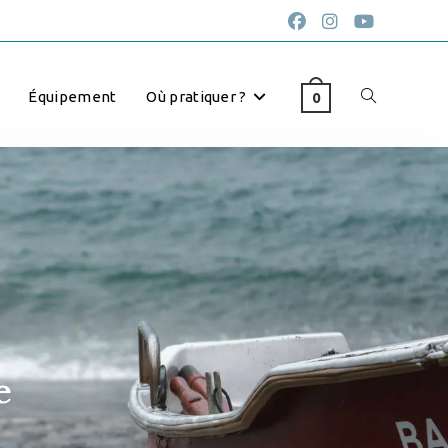
Équipement
Où pratiquer ?
0
VOIR :
12
24
TOUS