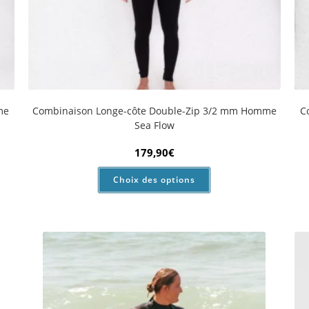
a
Combinaison Shorty Femme 2/2 mm Mellow Sea
79,90
€
Choix des options