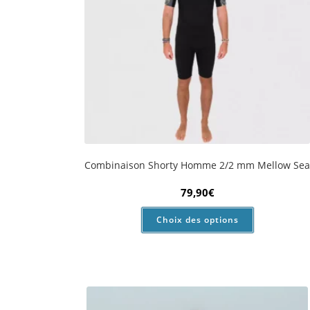
Combinaison Booty Cut manches longues 1 mm
99,90
€