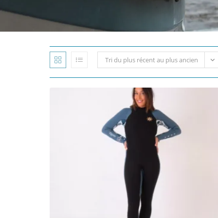
Combinaison Longe-côte Double-Zip 4/3 mm Fem
Anfibi + by Mellow Sea
279,90
€
Choix des options