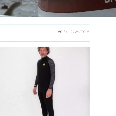
ombinaison Longe-côte Double-Zip 4/3 mm Homme
Sea Flow
199,90
€
Choix des options