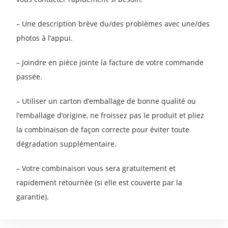
– Une description brève du/des problèmes avec une/des
Inscrivez-vous et profitez de l'offre
photos à l’appui.
MOINS 10%
– Joindre en pièce jointe la facture de votre commande
passée.
Valable sur toute votre première
– Utiliser un carton d’emballage de bonne qualité ou
commande en ligne
l’emballage d’origine, ne froissez pas le produit et pliez
la combinaison de façon correcte pour éviter toute
dégradation supplémentaire.
– Votre combinaison vous sera gratuitement et
J'accepte les offres email de Longeurs.com.
rapidement retournée (si elle est couverte par la
J'EN PROFITE
garantie).