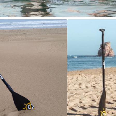
Mellow Sea en carbone et fibre de verre
Pagaie de longe-côte ajust
174,90
€
6