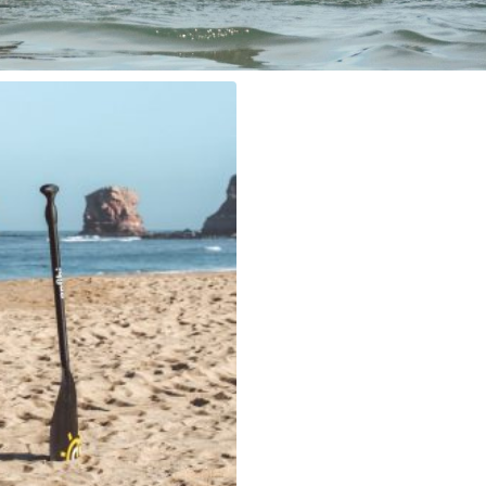
able Mellow Sea en polycarbonate
9,90
€