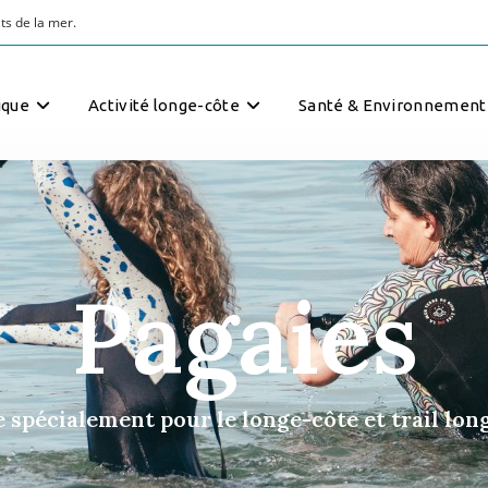
ique
Activité longe-côte
Santé & Environnement
Pagaies
 spécialement pour le longe-côte et trail lon